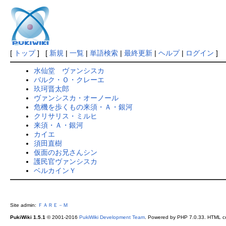
[
トップ
] [
新規
|
一覧
|
単語検索
|
最終更新
|
ヘルプ
|
ログイン
]
水仙堂 ヴァンシスカ
バルク・Ｏ・クレーエ
玖珂晋太郎
ヴァンシスカ・オーノール
危機を歩くもの来須・Ａ・銀河
クリサリス・ミルヒ
来須・Ａ・銀河
カイエ
須田直樹
仮面のお兄さんシン
護民官ヴァンシスカ
ベルカインＹ
Site admin:
ＦＡＲＥ－Ｍ
PukiWiki 1.5.1
© 2001-2016
PukiWiki Development Team
. Powered by PHP 7.0.33. HTML co