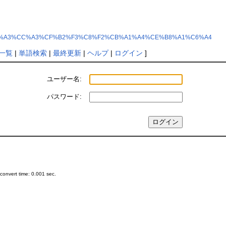
php?%A3%D4%A3%CC%A3%CF%B2%F3%C8%F2%CB%A1%A4%CE%B8%A1%C6%A4
一覧
|
単語検索
|
最終更新
|
ヘルプ
|
ログイン
]
ユーザー名:
パスワード:
onvert time: 0.001 sec.