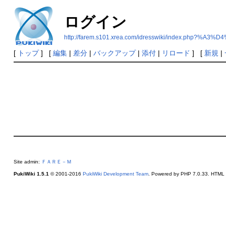
ログイン
http://farem.s101.xrea.com/idresswiki/index.
[
トップ
] [
編集
|
差分
|
バックアップ
|
添付
|
リロード
] [
新規
|
Site admin:
ＦＡＲＥ－Ｍ
PukiWiki 1.5.1
© 2001-2016
PukiWiki Development Team
. Powered by PHP 7.0.33. HTML c