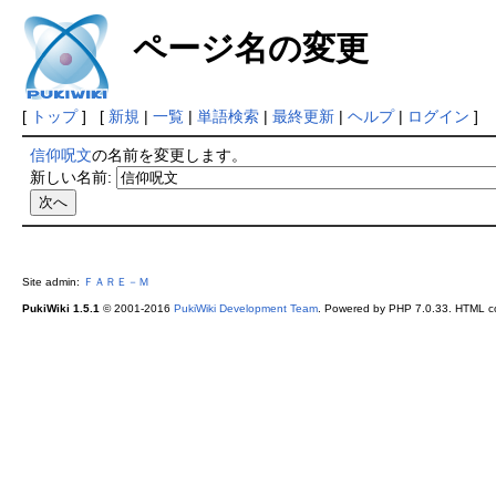
ページ名の変更
[
トップ
] [
新規
|
一覧
|
単語検索
|
最終更新
|
ヘルプ
|
ログイン
]
信仰呪文
の名前を変更します。
新しい名前:
Site admin:
ＦＡＲＥ－Ｍ
PukiWiki 1.5.1
© 2001-2016
PukiWiki Development Team
. Powered by PHP 7.0.33. HTML co