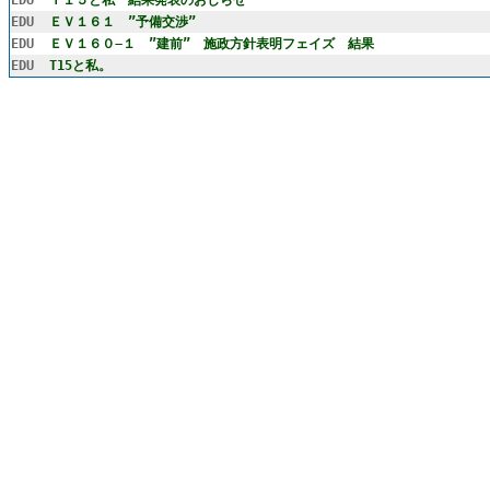
E
D
U
Ｔ１５と私 結果発表のおしらせ
E
D
U
ＥＶ１６１ ”予備交渉”
E
D
U
ＥＶ１６０−１ ”建前” 施政方針表明フェイズ 結果
E
D
U
T15と私。