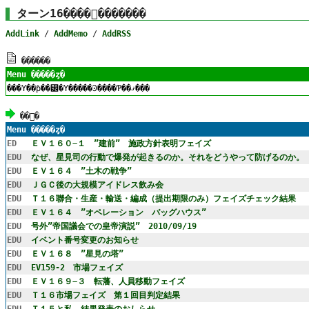
ターン16����󥯡�������
AddLink
/
AddMemo
/
AddRSS
������
Menu �����ȥ�
���Υ��ƥ��꡼�Υ�����Ͽ����Ƥ��ޤ���
��󥯽�
Menu �����ȥ�
E
D
ＥＶ１６０−１ ”建前” 施政方針表明フェイズ
E
D
U
なぜ、星見司の行動で爆発が起きるのか。それをどうやって防げるのか。
E
D
U
ＥＶ１６４ ”土木の戦争”
E
D
U
ＪＧＣ後の大規模アイドレス飲み会
E
D
U
Ｔ１６聯合・生産・輸送・編成（提出期限のみ）フェイズチェック結果
E
D
U
ＥＶ１６４ ”オペレーション バッグハウス”
E
D
U
号外”帝国議会での皇帝演説” 2010/09/19
E
D
U
イベント番号変更のお知らせ
E
D
U
ＥＶ１６８ ”星見の塔”
E
D
U
EV159-2 市場フェイズ
E
D
U
ＥＶ１６９−３ 転藩、人員移動フェイズ
E
D
U
Ｔ１６市場フェイズ 第１回目判定結果