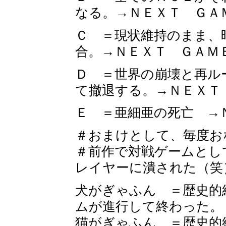
なる。→ＮＥＸＴ ＧＡ
Ｃ ＝現状維持のまま、
合。→ＮＥＸＴ ＧＡＭ
Ｄ ＝世界の崩壊と再ル
て撤退する。→ＮＥＸＴ
Ｅ ＝亜細亜の死亡 →
＃おまけとして、毎度お
＃前作で対戦ゲームとし
レイヤーに潰された（笑
犬がぎゃふん ＝歴史的
ムが進行して終わった。
猫がぎゃふん ＝歴史的