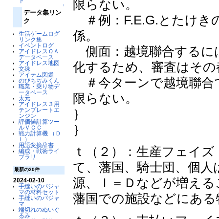
限らない。
ド
↑
データ集リン
＃例：F.E.G.とたけ
ク
係。
生活ゲームログ
リンク集
イベントログ
側面：越境聯合するに
アイドレスＱＡ
データベース
アイドレス地図
化するため、審査はその
文殊
アイテム図鑑
＃今ターンで越境聯合
のびちぢみくん
職業・乗り物デ
ータベース
限らない。
太元
アイドレス３用
テンプレートエ
｝
ンジン
評価値計算ツー
｝
ルＶＣＣ
戦力計算機
（Ｄ
Ｌ）
用語変換辞書
ｔ（２）：生産フェイズ
編成・戦術ライ
ブラリ
て、藩国、騎士団、個人
最新の20件
源、Ｉ＝Ｄなどが増える
2024-02-10
手縫いのパジャ
マの材料セット
藩国での施設などにある
手縫いのパジャ
マ
端切れのぬいぐ
るみ