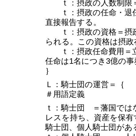
ｔ：摂政の人数制限＝
ｔ：摂政の任命・退任
直接報告する。
ｔ：摂政の資格＝摂政
られる。この資格は摂政
ｔ：摂政任命費用＝立
任命は1名につき3億の
｝
Ｌ：騎士団の運営＝｛
＃用語定義
ｔ：騎士団 ＝藩国では
レスを持ち、資産を保有
騎士団、個人騎士団があ