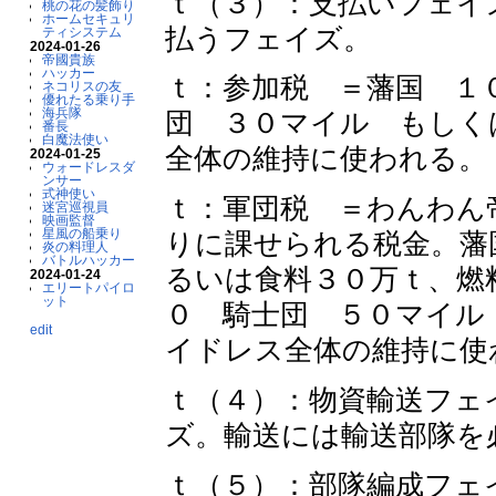
ｔ（３）：支払いフェイ
桃の花の髪飾り
ホームセキュリ
払うフェイズ。
ティシステム
2024-01-26
帝國貴族
ハッカー
ｔ：参加税 ＝藩国 １
ネコリスの友
優れたる乗り手
海兵隊
団 ３０マイル もしく
番長
白魔法使い
全体の維持に使われる。
2024-01-25
ウォードレスダ
ンサー
式神使い
ｔ：軍団税 ＝わんわん
迷宮巡視員
映画監督
星風の船乗り
りに課せられる税金。藩
炎の料理人
バトルハッカー
るいは食料３０万ｔ、燃
2024-01-24
エリートパイロ
ット
０ 騎士団 ５０マイル
edit
イドレス全体の維持に使
ｔ（４）：物資輸送フェ
ズ。輸送には輸送部隊を
ｔ（５）：部隊編成フェ