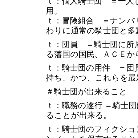
ｔ：個人騎士団 ＝一人
用。
ｔ：冒険組合 ＝ナンバ
わりに通常の騎士団と多
ｔ：団員 ＝騎士団に所
る藩国の国民、ＡＣＥか
ｔ：騎士団の用件 ＝団
持ち、かつ、これらを最
＃騎士団が出来ること
ｔ：職務の遂行 ＝騎士
ることが出来る。
ｔ：騎士団のフィクショ