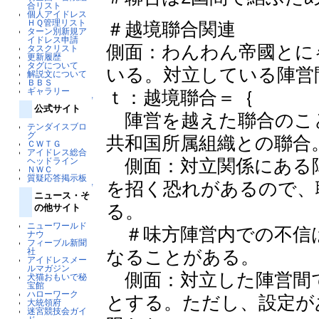
合リスト
個人アイドレス
ＨＱ管理リスト
＃越境聯合関連
ターン別新規ア
イドレス申請
側面：わんわん帝國とに
タスクリスト
更新履歴
タグについて
いる。対立している陣営
解説文について
ＢＢＳ
ギャラリー
ｔ：越境聯合＝｛
↑
公式サイト
陣営を越えた聯合のこ
テンダイスブロ
グ
共和国所属組織との聯合
ＣＷＴＧ
アイドレス総合
側面：対立関係にある
ヘッドライン
ＮＷＣ
質疑応答掲示板
を招く恐れがあるので、
↑
ニュース・そ
る。
の他サイト
ニューワールド
＃味方陣営内での不信
ナウ
フィーブル新聞
なることがある。
社
アイドレスメー
ルマガジン
側面：対立した陣営間
犬猫おもいで秘
宝館
ハローワーク
とする。ただし、設定が
大統領府
迷宮競技会ガイ