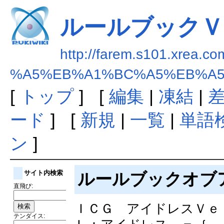
ルールブックＶ
http://farem.s101.xrea.co
%A5%EB%A1%BC%A5%EB%A5
[
トップ
] [
編集
|
凍結
|
ード
] [
新規
|
一覧
|
単語
ン
]
サイト内検索
ルールブックオブ
直飛び:
ＩＣＧ アイドレスＶｅ
テンダイス: