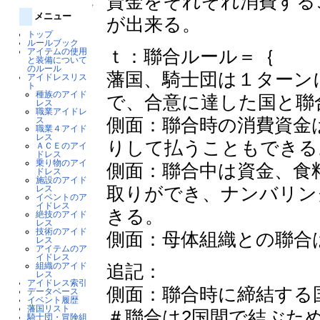
資金をそれぞれ消費する
↑
メニュー
が出来る。
トップ
ルールブック
ｔ：聯合ルール＝｛
アイテムの使用
と装備について
のルール
藩国、騎士団は１ターン
アイドレスリス
ト
種族のアイド
で、合意に達した国と聯
レス
職業アイドレ
側面：聯合時の消費資金
ス
職業４アイド
レス
りして払うこともできる
ＡＣＥのアイ
ドレス
乗り物のアイ
側面：聯合中は資金、食
ドレス
施設のアイド
取りができ、ナンバリン
レス
イベントのア
イドレス
きる。
絶技のアイド
レス
技術のアイド
側面：母体組織との聯合
レス
アイテムのア
イドレス
追記：
組織のアイド
レス
アイドレス索引
側面：聯合時に締結する
データベース
イベント履歴
藩国リスト
＃聯合は2国間で結ぶため
騎士団・冒険組